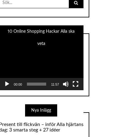
for:
10 Online Shopping Hackar Alla ska
veta
Videospelare
00:00
11:57
Nya Inlägg
Present till flickvän – inför Alla hjärtans
dag: 3 smarta steg + 27 idéer