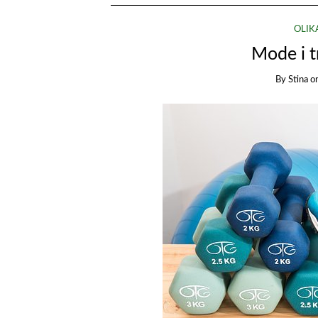
OLIK
Mode i 
By
Stina
o