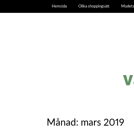
Hemsida
Olika shoppingsätt
Modets
Månad:
mars 2019