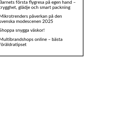
Barnets första flygresa på egen hand –
trygghet, glädje och smart packning
Mikrotrenders påverkan på den
svenska modescenen 2025
Shoppa snygga väskor!
Multibrandshops online – bästa
föräldratipset