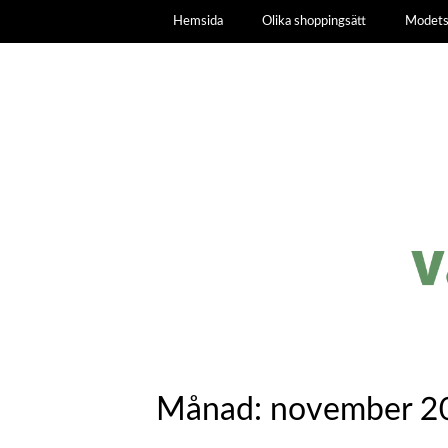
Hemsida
Olika shoppingsätt
Modets
Månad:
november 2