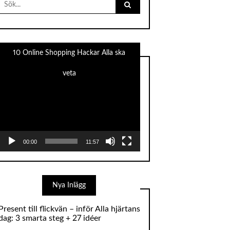
for:
10 Online Shopping Hackar Alla ska
veta
Videospelare
00:00
11:57
Nya Inlägg
Present till flickvän – inför Alla hjärtans
dag: 3 smarta steg + 27 idéer