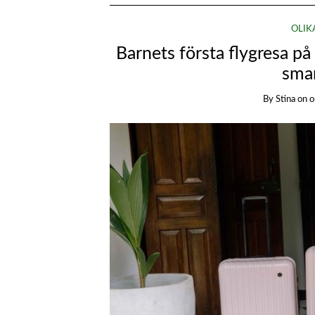
OLIK
Barnets första flygresa på
sma
By
Stina
on
o