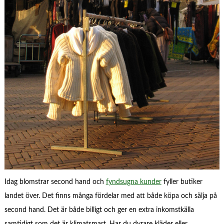
Idag blomstrar second hand och
fyndsugna kunder
fyller butiker
landet över. Det finns många fördelar med att både köpa och sälja på
second hand. Det är både billigt och ger en extra inkomstkälla
samtidigt som det är klimatsmart. Har du dyrare kläder eller