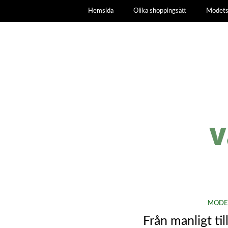
Hemsida
Olika shoppingsätt
Modets
MODE
Från manligt til