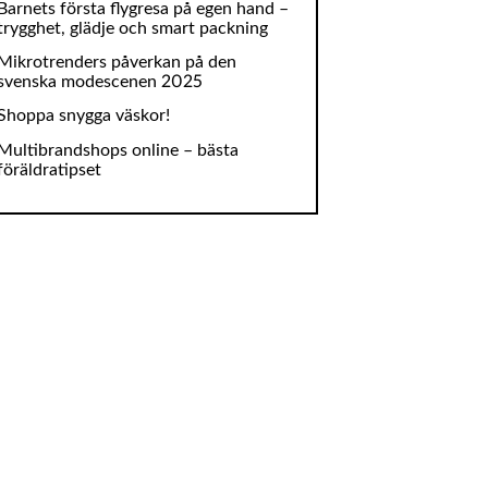
Barnets första flygresa på egen hand –
trygghet, glädje och smart packning
Mikrotrenders påverkan på den
svenska modescenen 2025
Shoppa snygga väskor!
Multibrandshops online – bästa
föräldratipset