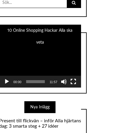
for:
10 Online Shopping Hackar Alla ska
veta
Videospelare
00:00
11:57
Nya Inlägg
Present till flickvän – inför Alla hjärtans
dag: 3 smarta steg + 27 idéer