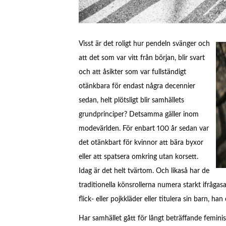
Visst är det roligt hur pendeln svänger och
att det som var vitt från början, blir svart
och att åsikter som var fullständigt
otänkbara för endast några decennier
sedan, helt plötsligt blir samhällets
grundprinciper? Detsamma gäller inom
modevärlden. För enbart 100 år sedan var
det otänkbart för kvinnor att bära byxor
eller att spatsera omkring utan korsett.
Idag är det helt tvärtom. Och likaså har de
traditionella könsrollerna numera starkt ifrågasat
flick- eller pojkkläder eller titulera sin barn, han 
Har samhället gått för långt beträffande femin