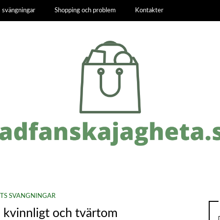
 svängningar
Shopping och problem
Kontakter
TS SVÄNGNINGAR
l kvinnligt och tvärtom