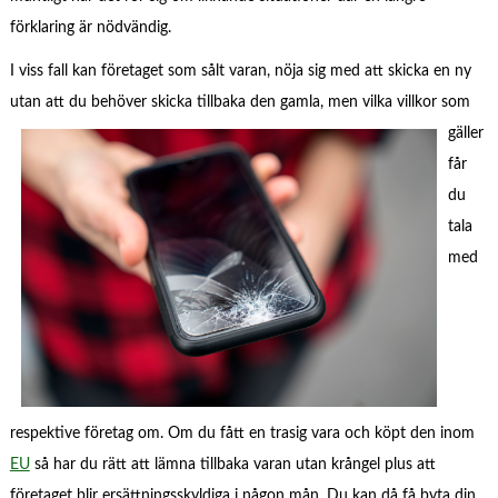
förklaring är nödvändig.
I viss fall kan företaget som sålt varan, nöja sig med att skicka en ny
utan att du behöver skicka tillbaka den gamla, men
vilka villkor som
gäller
får
du
tala
med
respektive företag om. Om du fått en trasig vara och köpt den inom
EU
så har du rätt att lämna tillbaka varan utan krångel plus att
företaget blir ersättningsskyldiga i någon mån. Du kan då få byta din