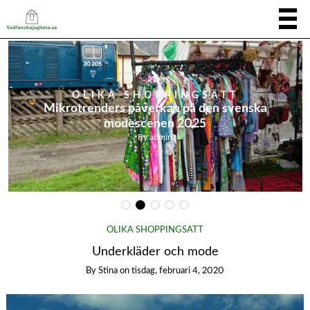
OLIKA SHOPPINGSÄTT
Mikrotrenders påverkan på den svenska
modescenen 2025
By
admin
OLIKA SHOPPINGSÄTT
Underkläder och mode
By
Stina
on
tisdag, februari 4, 2020