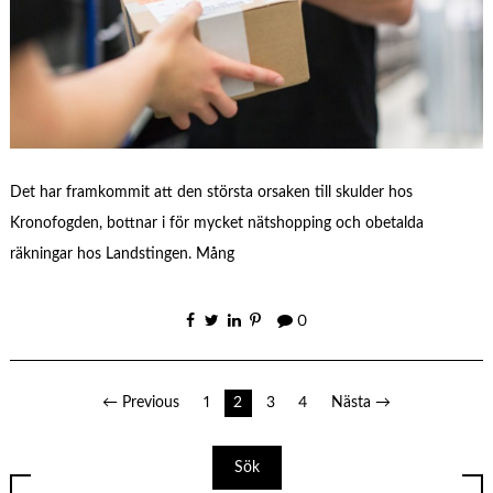
Det har framkommit att den största orsaken till skulder hos
Kronofogden, bottnar i för mycket nätshopping och obetalda
räkningar hos Landstingen. Mång
0
Sidnumrering
← Previous
1
2
3
4
Nästa →
för
Sök
inlägg