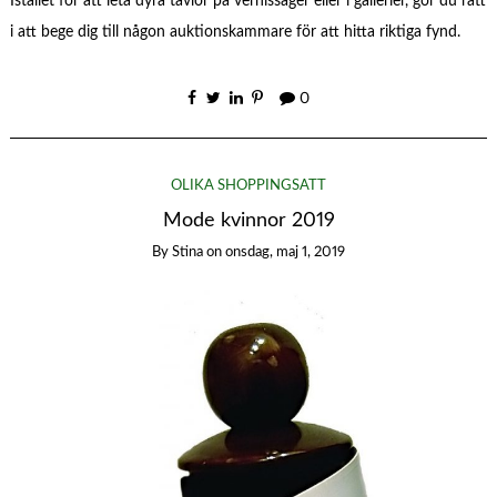
Istället för att leta dyra tavlor på vernissager eller i gallerier, gör du rätt
i att bege dig till någon auktionskammare för att hitta riktiga fynd.
0
OLIKA SHOPPINGSÄTT
Mode kvinnor 2019
By
Stina
on
onsdag, maj 1, 2019