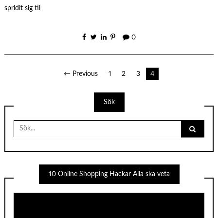
spridit sig til
0
Sidnumrering
← Previous
1
2
3
4
för
Sök
inlägg
Search
for:
10 Online Shopping Hackar Alla ska veta
Videospelare