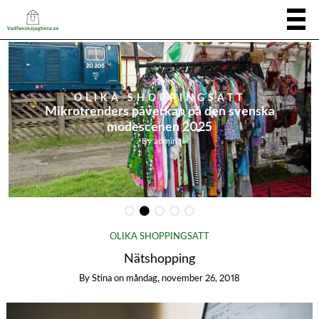
OLIKA SHOPPINGSÄTT
Mikrotrenders påverkan på den svenska
modescenen 2025
By
admin
OLIKA SHOPPINGSÄTT
Nätshopping
By
Stina
on
måndag, november 26, 2018